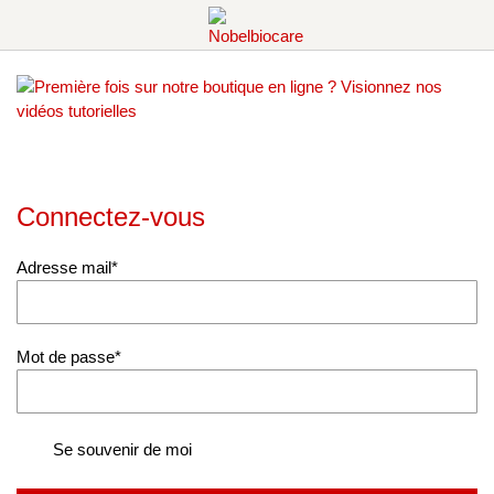
SKIP
TO
CONTENT
Produits et solutions
Formations
Implant
Notre différence
Webinars
Pilier
Foundation for Oral Rehabilitation
Régénération
Foret
Connectez-vous
Trousse
Adresse mail
Instruments et composants
CFAO
Mot de passe
Chirurgie Guidée
Se souvenir de moi